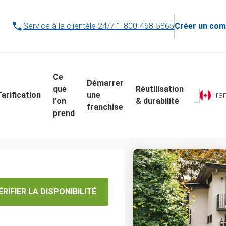
Service à la clientèle 24/7
1-800-468-5865
Créer un com
Ce
Démarrer
que
Réutilisation
Tarification
une
Fra
l’on
& durabilité
franchise
prend
massage
ion de
ÉRIFIER LA DISPONIBILITÉ