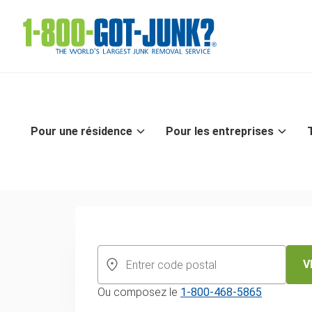
Pour une résidence
Pour les entreprises
Accueil
/
Ce que l'on prend
/
Pianos
Experts en ra
et en éliminat
V
Ou composez le
1-800-468-5865