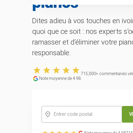
pianos
Dites adieu à vos touches en ivo
quoi que ce soit : nos experts s’
ramasser et d’éliminer votre pia
responsable.
715,000
+ commentaries véri
Note moyenne de
4.98
CREATE YOUR FREE ACCOUNT
V