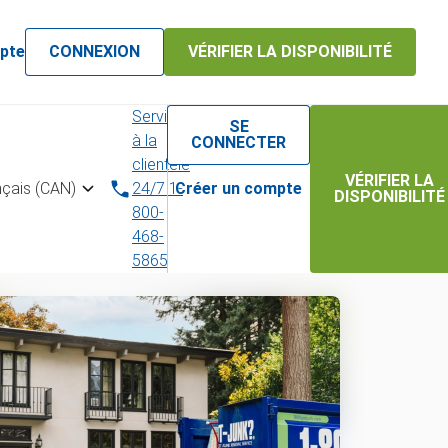
pte
CONNEXION
VÉRIFIER LA DISPONIBILITÉ
Service
SE
à la
CONNECTER
clientèle
VÉRIFIER LA
nçais (CAN)
24/7 1-
Créer un compte
DISPONIBILITÉ
800-
468-
5865