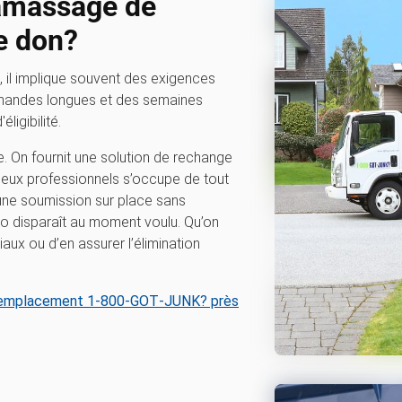
ramassage de
le don?
, il implique souvent des exigences
emandes longues et des semaines
ligibilité.
 On fournit une solution de rechange
deux professionnels s’occupe de tout
ne soumission sur place sans
no disparaît au moment voulu. Qu’on
iaux ou d’en assurer l’élimination
emplacement 1‑800‑GOT‑JUNK? près