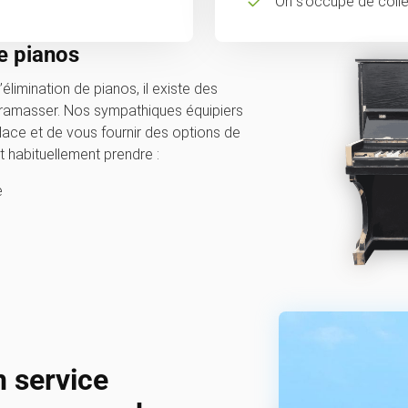
On s’occupe de collec
e pianos
’élimination de pianos, il existe des
ramasser. Nos sympathiques équipiers
place et de vous fournir des options de
 habituellement prendre :
e
n service