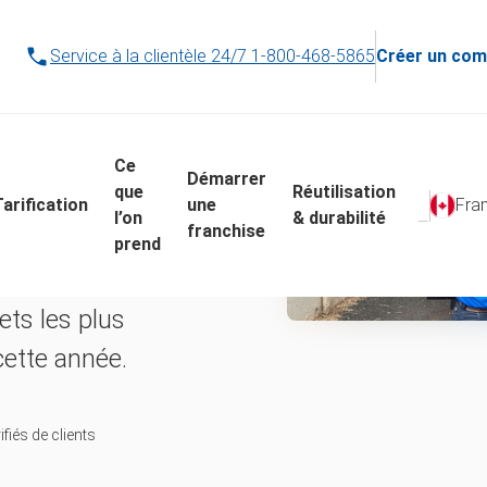
objets
Service à la clientèle 24/7
1-800-468-5865
Créer un com
lus
ÉRIFIER LA DISPONIBILITÉ
Ce
Démarrer
que
Réutilisation
Tarification
une
Fra
l’on
& durabilité
franchise
ecter Garbozilla
prend
qui crache du
ets les plus
cette année.
fiés de clients