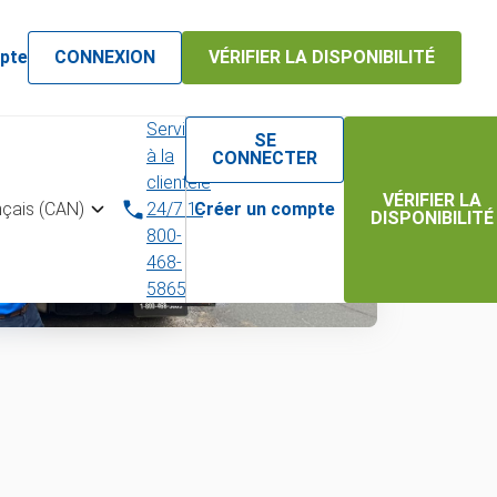
pte
CONNEXION
VÉRIFIER LA DISPONIBILITÉ
Service
SE
à la
CONNECTER
clientèle
VÉRIFIER LA
nçais (CAN)
24/7 1-
Créer un compte
DISPONIBILITÉ
800-
468-
5865