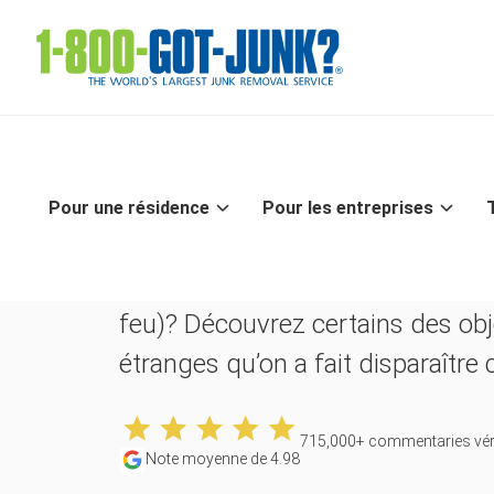
Le top 12 des 
collectés les p
V
Ou composez le
1-800-468-5865
étranges
Pour une résidence
Pour les entreprises
Pouvez-vous imaginer devoir coll
(un dinosaure de ferraille géant 
feu)? Découvrez certains des obj
étranges qu’on a fait disparaître 
715,000
+ commentaries véri
Note moyenne de
4.98