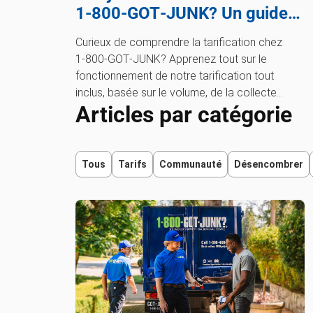
1‑800‑GOT‑JUNK? Un guide
de collecte d’objets
Curieux de comprendre la tarification chez
encombrants pour 2026
1‑800‑GOT‑JUNK? Apprenez tout sur le
fonctionnement de notre tarification tout
inclus, basée sur le volume, de la collecte
Articles par catégorie
d’articles uniques aux collectes complètes, qui
remplissent un camion.
Tous
Tarifs
Communauté
Désencombrer