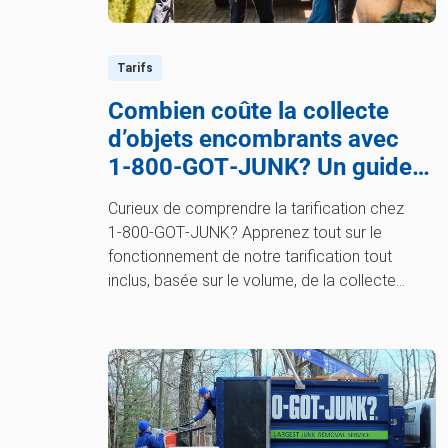
Tarifs
Combien coûte la collecte
d’objets encombrants avec
1‑800‑GOT‑JUNK? Un guide
de collecte d’objets
Curieux de comprendre la tarification chez
encombrants pour 2026
1‑800‑GOT‑JUNK? Apprenez tout sur le
fonctionnement de notre tarification tout
inclus, basée sur le volume, de la collecte
d’articles uniques aux collectes complètes, qui
remplissent un camion.