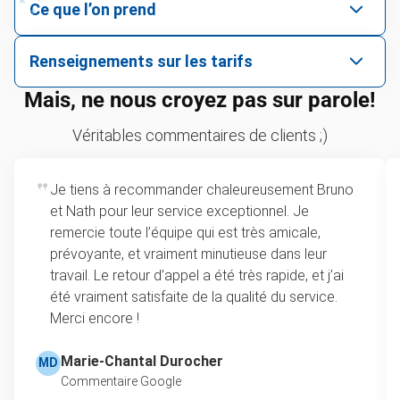
Ce que l’on prend
On prend toutes sortes d’objets
Renseignements sur les tarifs
encombrants.
Tarifs selon des articles uniques ou selon le
Mais, ne nous croyez pas sur parole!
On prend presque tout objet, à condition qu’il ne soit
volume du camion
pas dangereux.
Véritables commentaires de clients ;)
Pour 2 articles ou plus, nos tarifs sont selon la
Collecte de canapés
quantité d’espace qu'occupent vos articles dans
Collecte de matelas
Je tiens à recommander chaleureusement Bruno
le camion. Le tarifs commencent au chargement
et Nath pour leur service exceptionnel. Je
minimal, soit ⅛ de camion, jusqu’au chargement
Recyclage de pneus
remercie toute l’équipe qui est très amicale,
complet d’un camion. Si vous n’avez qu’un seul
Ramassage de meubles
prévoyante, et vraiment minutieuse dans leur
article, on propose la tarification à l’article. Dans
travail. Le retour d’appel a été très rapide, et j’ai
Ramassage de ferraille
cette vidéo, notre fondateur, Brian Scudamore,
été vraiment satisfaite de la qualité du service.
explique le fonctionnement de nos soumissions
Merci encore !
Ramassage de télévisions
sur place.
Ramassage de réfrigérateurs
Marie-Chantal Durocher
MD
Commentaire Google
Plus sur la Tarification
Ramassage d’électroménagers