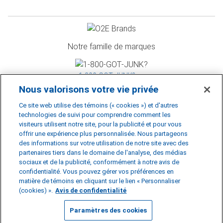
Notre famille de marques
1‑800‑GOT‑JUNK? >>
Nous valorisons votre vie privée
Ce site web utilise des témoins (« cookies ») et d'autres
WOW 1 DAY PAINTING >>
technologies de suivi pour comprendre comment les
visiteurs utilisent notre site, pour la publicité et pour vous
offrir une expérience plus personnalisée. Nous partageons
des informations sur votre utilisation de notre site avec des
Shack Shine >>
partenaires tiers dans le domaine de l'analyse, des médias
sociaux et de la publicité, conformément à notre avis de
©
2026
RBDS Rubbish Boys Disposal Service Inc. D.B.A 1‑800‑GOT‑JUNK?
confidentialité. Vous pouvez gérer vos préférences en
*1‑800‑GOT‑JUNK? est une marque de commerce déposée de RBDS Rubbish
matière de témoins en cliquant sur le lien « Personnaliser
Boys Disposal Service Inc.
Avis de confidentialité
|
Politique d'accessibilité
|
(cookies) ».
Avis de confidentialité
Préférences en matière de témoins
|
Ne pas vendre ou partager mes
renseignements personnels
|
Conditions d'utilisation
Paramètres des cookies