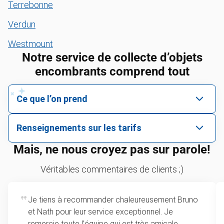
Terrebonne
Verdun
Westmount
Notre service de collecte d’objets
encombrants comprend tout
Ce que l’on prend
On prend toutes sortes d’objets
Renseignements sur les tarifs
encombrants.
Tarifs selon des articles uniques ou selon le
Mais, ne nous croyez pas sur parole!
On prend presque tout objet, à condition qu’il ne soit
volume du camion
pas dangereux.
Véritables commentaires de clients ;)
Pour 2 articles ou plus, nos tarifs sont selon la
Élimination d’appareils électroniques
quantité d’espace qu'occupent vos articles dans
Recyclage de pneus
Je tiens à recommander chaleureusement Bruno
le camion. Le tarifs commencent au chargement
et Nath pour leur service exceptionnel. Je
minimal, soit ⅛ de camion, jusqu’au chargement
Collecte d’ordinateurs portables
remercie toute l’équipe qui est très amicale,