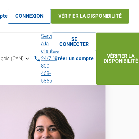
pte
CONNEXION
VÉRIFIER LA DISPONIBILITÉ
Service
SE
à la
CONNECTER
clientèle
VÉRIFIER LA
nçais (CAN)
24/7 1-
Créer un compte
DISPONIBILITÉ
800-
468-
5865