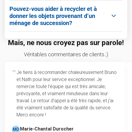
équipe s’occupe de tout pour vous, du
Absolument! On recycle et on donne vos articles
Pouvez-vous aider à recycler et à
soulèvement des objets à leur élimination
autant que possible, pour éviter qu’ils ne
donner les objets provenant d’un
responsable.
remplissent les sites d’enfouissement. En
ménage de succession?
apprendre plus sur notre
engagement écologique
.
Oui, c’est une priorité! On fait de notre mieux pour
Mais, ne nous croyez pas sur parole!
trier les objets recyclables et les dons, puis on
coordonne avec les organismes de charité locaux
Véritables commentaires de clients ;)
pour aider les personnes dans le besoin.
Je tiens à recommander chaleureusement Bruno
et Nath pour leur service exceptionnel. Je
remercie toute l’équipe qui est très amicale,
prévoyante, et vraiment minutieuse dans leur
travail. Le retour d’appel a été très rapide, et j’ai
été vraiment satisfaite de la qualité du service.
Merci encore !
Marie-Chantal Durocher
MD